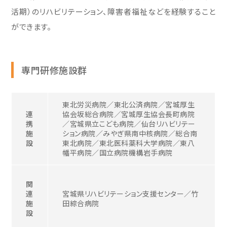
活期）のリハビリテーション、障害者福祉などを経験すること
ができます。
専門研修施設群
東北労災病院／東北公済病院／宮城厚生
連
協会坂総合病院／宮城厚生協会長町病院
携
／宮城県立こども病院／仙台リハビリテー
施
ション病院／みやぎ県南中核病院／総合南
設
東北病院／東北医科薬科大学病院／東八
幡平病院／国立病院機構岩手病院
関
連
宮城県リハビリテーション支援センター／竹
施
田綜合病院
設