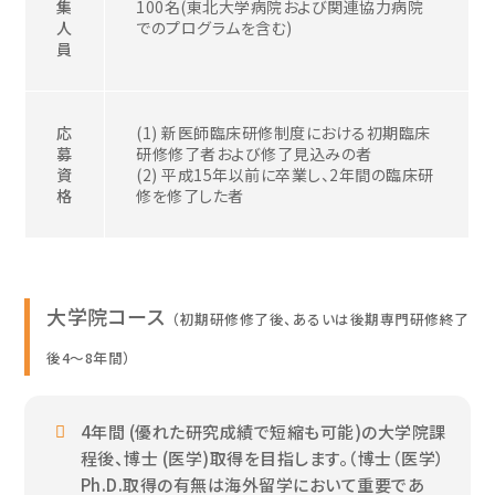
集
100名(東北大学病院および関連協力病院
人
でのプログラムを含む)
員
応
(1) 新医師臨床研修制度における初期臨床
募
研修修了者および修了見込みの者
資
(2) 平成15年以前に卒業し、2年間の臨床研
格
修を修了した者
大学院コース
（初期研修修了後、あるいは後期専門研修終了
後4～8年間）
4年間 (優れた研究成績で短縮も可能)の大学院課
程後、博士 (医学)取得を目指します。（博士（医学）
Ph.D.取得の有無は海外留学において重要であ